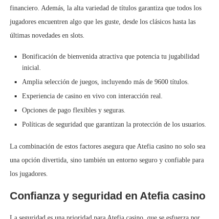
financiero. Además, la alta variedad de títulos garantiza que todos los
jugadores encuentren algo que les guste, desde los clásicos hasta las
últimas novedades en slots.
Bonificación de bienvenida atractiva que potencia tu jugabilidad
inicial.
Amplia selección de juegos, incluyendo más de 9600 títulos.
Experiencia de casino en vivo con interacción real.
Opciones de pago flexibles y seguras.
Políticas de seguridad que garantizan la protección de los usuarios.
La combinación de estos factores asegura que Atefia casino no solo sea
una opción divertida, sino también un entorno seguro y confiable para
los jugadores.
Confianza y seguridad en Atefia casino
La seguridad es una prioridad para Atefia casino, que se esfuerza por