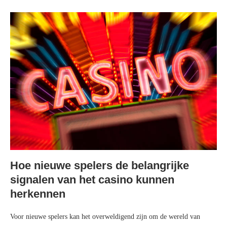
Hoe nieuwe spelers de belangrijke
signalen van het casino kunnen
herkennen
Voor nieuwe spelers kan het overweldigend zijn om de wereld van