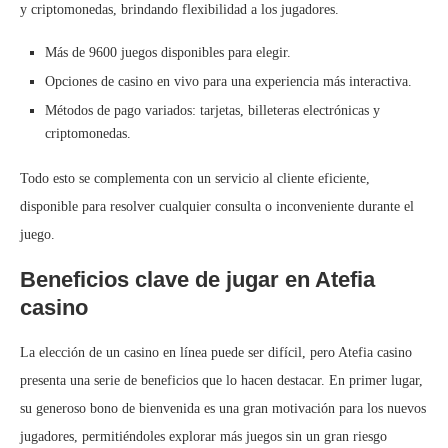
y criptomonedas, brindando flexibilidad a los jugadores.
Más de 9600 juegos disponibles para elegir.
Opciones de casino en vivo para una experiencia más interactiva.
Métodos de pago variados: tarjetas, billeteras electrónicas y
criptomonedas.
Todo esto se complementa con un servicio al cliente eficiente,
disponible para resolver cualquier consulta o inconveniente durante el
juego.
Beneficios clave de jugar en Atefia
casino
La elección de un casino en línea puede ser difícil, pero Atefia casino
presenta una serie de beneficios que lo hacen destacar. En primer lugar,
su generoso bono de bienvenida es una gran motivación para los nuevos
jugadores, permitiéndoles explorar más juegos sin un gran riesgo