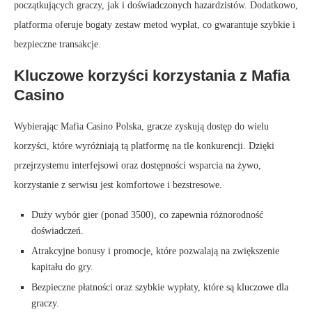
początkujących graczy, jak i doświadczonych hazardzistów. Dodatkowo,
platforma oferuje bogaty zestaw metod wypłat, co gwarantuje szybkie i
bezpieczne transakcje.
Kluczowe korzyści korzystania z Mafia
Casino
Wybierając Mafia Casino Polska, gracze zyskują dostęp do wielu
korzyści, które wyróżniają tą platformę na tle konkurencji. Dzięki
przejrzystemu interfejsowi oraz dostępności wsparcia na żywo,
korzystanie z serwisu jest komfortowe i bezstresowe.
Duży wybór gier (ponad 3500), co zapewnia różnorodność
doświadczeń.
Atrakcyjne bonusy i promocje, które pozwalają na zwiększenie
kapitału do gry.
Bezpieczne płatności oraz szybkie wypłaty, które są kluczowe dla
graczy.