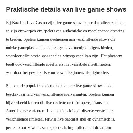
Praktische details van live game shows
Bij Kaasino Live Casino zijn live game shows meer dan alleen spellen;
ze zijn ontworpen om spelers een authentieke en meeslepende ervaring
te bieden. Spelers kunnen deelnemen aan verschillende shows die
unieke gameplay-elementen en grote vermenigvuldigers bieden,
waardoor elke sessie spannend en winstgevend kan zijn. Het platform
biedt ook verschillende speeltafels met variabele inzetlimieten,
waardoor het geschikt is voor zowel beginners als highrollers.
Een van de populairste elementen van de live game shows is de
beschikbaarheid van verschillende spelvarianten. Spelers kunnen
bijvoorbeeld kiezen uit live roulette met Europese, Franse en
Amerikaanse varianten. Live blackjack biedt diverse versies met
verschillende limieten, terwijl live baccarat snel en dynamisch is,
perfect voor zowel casual spelers als highrollers. Dit draait om