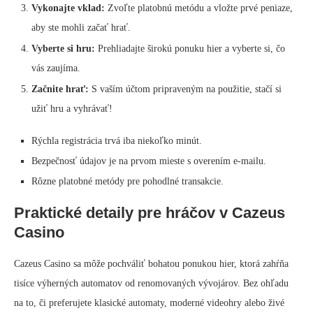
Vykonajte vklad:
Zvoľte platobnú metódu a vložte prvé peniaze,
aby ste mohli začať hrať.
Vyberte si hru:
Prehliadajte širokú ponuku hier a vyberte si, čo
vás zaujíma.
Začnite hrať:
S vaším účtom pripraveným na použitie, stačí si
užiť hru a vyhrávať!
Rýchla registrácia trvá iba niekoľko minút.
Bezpečnosť údajov je na prvom mieste s overením e-mailu.
Rôzne platobné metódy pre pohodlné transakcie.
Praktické detaily pre hráčov v Cazeus
Casino
Cazeus Casino sa môže pochváliť bohatou ponukou hier, ktorá zahŕňa
tisíce výherných automatov od renomovaných vývojárov. Bez ohľadu
na to, či preferujete klasické automaty, moderné videohry alebo živé