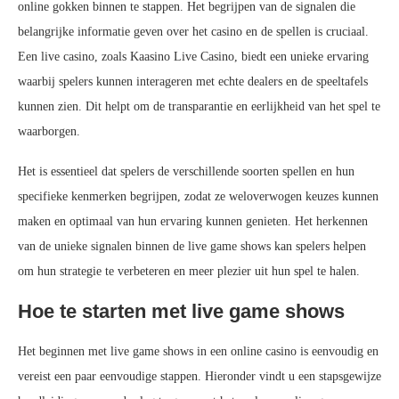
online gokken binnen te stappen. Het begrijpen van de signalen die
belangrijke informatie geven over het casino en de spellen is cruciaal.
Een live casino, zoals Kaasino Live Casino, biedt een unieke ervaring
waarbij spelers kunnen interageren met echte dealers en de speeltafels
kunnen zien. Dit helpt om de transparantie en eerlijkheid van het spel te
waarborgen.
Het is essentieel dat spelers de verschillende soorten spellen en hun
specifieke kenmerken begrijpen, zodat ze weloverwogen keuzes kunnen
maken en optimaal van hun ervaring kunnen genieten. Het herkennen
van de unieke signalen binnen de live game shows kan spelers helpen
om hun strategie te verbeteren en meer plezier uit hun spel te halen.
Hoe te starten met live game shows
Het beginnen met live game shows in een online casino is eenvoudig en
vereist een paar eenvoudige stappen. Hieronder vindt u een stapsgewijze