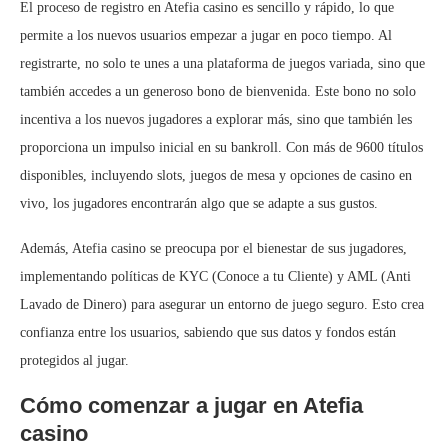
El proceso de registro en Atefia casino es sencillo y rápido, lo que
permite a los nuevos usuarios empezar a jugar en poco tiempo. Al
registrarte, no solo te unes a una plataforma de juegos variada, sino que
también accedes a un generoso bono de bienvenida. Este bono no solo
incentiva a los nuevos jugadores a explorar más, sino que también les
proporciona un impulso inicial en su bankroll. Con más de 9600 títulos
disponibles, incluyendo slots, juegos de mesa y opciones de casino en
vivo, los jugadores encontrarán algo que se adapte a sus gustos.
Además, Atefia casino se preocupa por el bienestar de sus jugadores,
implementando políticas de KYC (Conoce a tu Cliente) y AML (Anti
Lavado de Dinero) para asegurar un entorno de juego seguro. Esto crea
confianza entre los usuarios, sabiendo que sus datos y fondos están
protegidos al jugar.
Cómo comenzar a jugar en Atefia
casino