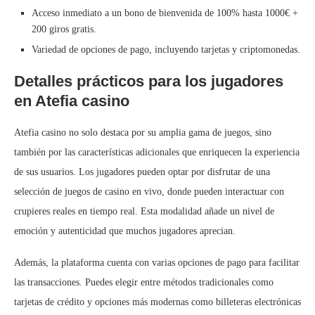
Acceso inmediato a un bono de bienvenida de 100% hasta 1000€ +
200 giros gratis.
Variedad de opciones de pago, incluyendo tarjetas y criptomonedas.
Detalles prácticos para los jugadores
en Atefia casino
Atefia casino no solo destaca por su amplia gama de juegos, sino
también por las características adicionales que enriquecen la experiencia
de sus usuarios. Los jugadores pueden optar por disfrutar de una
selección de juegos de casino en vivo, donde pueden interactuar con
crupieres reales en tiempo real. Esta modalidad añade un nivel de
emoción y autenticidad que muchos jugadores aprecian.
Además, la plataforma cuenta con varias opciones de pago para facilitar
las transacciones. Puedes elegir entre métodos tradicionales como
tarjetas de crédito y opciones más modernas como billeteras electrónicas