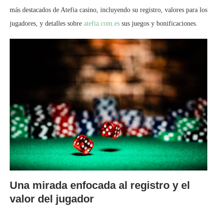
más destacados de Atefia casino, incluyendo su registro, valores para los
jugadores, y detalles sobre
atefia.com.es
sus juegos y bonificaciones.
Una mirada enfocada al registro y el
valor del jugador