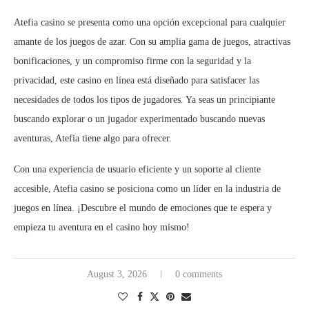
Atefia casino se presenta como una opción excepcional para cualquier
amante de los juegos de azar. Con su amplia gama de juegos, atractivas
bonificaciones, y un compromiso firme con la seguridad y la
privacidad, este casino en línea está diseñado para satisfacer las
necesidades de todos los tipos de jugadores. Ya seas un principiante
buscando explorar o un jugador experimentado buscando nuevas
aventuras, Atefia tiene algo para ofrecer.
Con una experiencia de usuario eficiente y un soporte al cliente
accesible, Atefia casino se posiciona como un líder en la industria de
juegos en línea. ¡Descubre el mundo de emociones que te espera y
empieza tu aventura en el casino hoy mismo!
August 3, 2026
0 comments