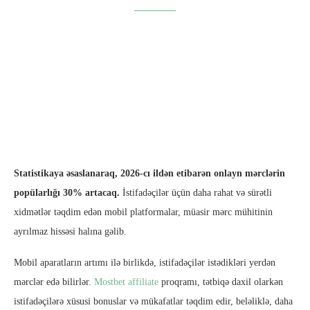
Statistikaya əsaslanaraq, 2026-cı ildən etibarən onlayn mərclərin
popülarlığı 30% artacaq.
İstifadəçilər üçün daha rahat və sürətli
xidmətlər təqdim edən mobil platformalar, müasir mərc mühitinin
ayrılmaz hissəsi halına gəlib.
Mobil aparatların artımı ilə birlikdə, istifadəçilər istədikləri yerdən
mərclər edə bilirlər.
Mostbet affiliate
proqramı, tətbiqə daxil olarkən
istifadəçilərə xüsusi bonuslar və mükafatlar təqdim edir, beləliklə, daha