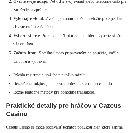
Overte svoje údaje:
Potvrďte svoj e-mail alebo telefónne číslo pre
zaručenie bezpečnosti.
Vykonajte vklad:
Zvoľte platobnú metódu a vložte prvé peniaze,
aby ste mohli začať hrať.
Vyberte si hru:
Prehliadajte širokú ponuku hier a vyberte si, čo
vás zaujíma.
Začnite hrať:
S vaším účtom pripraveným na použitie, stačí si
užiť hru a vyhrávať!
Rýchla registrácia trvá iba niekoľko minút.
Bezpečnosť údajov je na prvom mieste s overením e-mailu.
Rôzne platobné metódy pre pohodlné transakcie.
Praktické detaily pre hráčov v Cazeus
Casino
Cazeus Casino sa môže pochváliť bohatou ponukou hier, ktorá zahŕňa