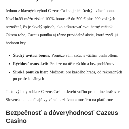
Jednou z hlavných výhod Cazeus Casino je ich štedrý uvítací bonus.
Noví hráči môžu získať 100% bonus až do 500 € plus 200 voľných
roztočení, čo je skvelý spôsob, ako naštartovať svoj herný zážitok.
Okrem toho, Cazeus ponúka aj rôzne pravidelné akcie, ktoré zvyšujú
hodnotu hry.
Štedrý uvítací bonus:
Pomôže vám začať s väčším bankrollom.
Rýchlosť transakcií:
Peniaze na účte rýchlo a bez problémov.
Široká ponuka hier:
Možnosti pre každého hráča, od rekreačných
po profesionálnych.
Tieto výhody robia z Cazeus Casino skvelú voľbu pre online hráčov v
Slovensku a pomáhajú vytvárať pozitívnu atmosféru na platforme.
Bezpečnosť a dôveryhodnosť Cazeus
Casino