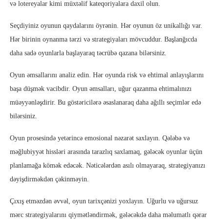
və lotereyalar kimi müxtəlif kateqoriyalara daxil olun.
Seçdiyiniz oyunun qaydalarını öyrənin. Hər oyunun öz unikallığı var.
Hər birinin oynanma tərzi və strategiyaları mövcuddur. Başlanğıcda
daha sadə oyunlarla başlayaraq təcrübə qazana bilərsiniz.
Oyun əmsallarını analiz edin. Hər oyunda risk və ehtimal anlayışlarını
başa düşmək vacibdir. Oyun əmsalları, uğur qazanma ehtimalınızı
müəyyənləşdirir. Bu göstəricilərə əsaslanaraq daha ağıllı seçimlər edə
bilərsiniz.
Oyun prosesində yetərincə emosional nəzarət saxlayın. Qələbə və
məğlubiyyət hissləri arasında tarazlıq saxlamaq, gələcək oyunlar üçün
planlamağa kömək edəcək. Nəticələrdən asılı olmayaraq, strategiyanızı
dəyişdirməkdən çəkinməyin.
Çıxış etməzdən əvvəl, oyun tarixçənizi yoxlayın. Uğurlu və uğursuz
mərc strategiyalarını qiymətləndirmək, gələcəkdə daha məlumatlı qərar