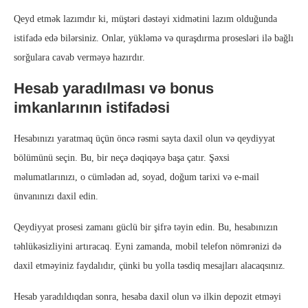
Qeyd etmək lazımdır ki, müştəri dəstəyi xidmətini lazım olduğunda
istifadə edə bilərsiniz. Onlar, yükləmə və quraşdırma prosesləri ilə bağlı
sorğulara cavab verməyə hazırdır.
Hesab yaradılması və bonus
imkanlarının istifadəsi
Hesabınızı yaratmaq üçün öncə rəsmi sayta daxil olun və qeydiyyat
bölümünü seçin. Bu, bir neçə dəqiqəyə başa çatır. Şəxsi
məlumatlarınızı, o cümlədən ad, soyad, doğum tarixi və e-mail
ünvanınızı daxil edin.
Qeydiyyat prosesi zamanı güclü bir şifrə təyin edin. Bu, hesabınızın
təhlükəsizliyini artıracaq. Eyni zamanda, mobil telefon nömrənizi də
daxil etməyiniz faydalıdır, çünki bu yolla təsdiq mesajları alacaqsınız.
Hesab yaradıldıqdan sonra, hesaba daxil olun və ilkin depozit etməyi