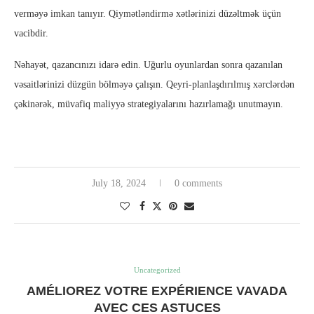
verməyə imkan tanıyır. Qiymətləndirmə xətlərinizi düzəltmək üçün
vacibdir.
Nəhayət, qazancınızı idarə edin. Uğurlu oyunlardan sonra qazanılan
vəsaitlərinizi düzgün bölməyə çalışın. Qeyri-planlaşdırılmış xərclərdən
çəkinərək, müvafiq maliyyə strategiyalarını hazırlamağı unutmayın.
July 18, 2024
0 comments
Uncategorized
AMÉLIOREZ VOTRE EXPÉRIENCE VAVADA
AVEC CES ASTUCES