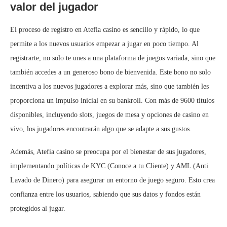
valor del jugador
El proceso de registro en Atefia casino es sencillo y rápido, lo que
permite a los nuevos usuarios empezar a jugar en poco tiempo. Al
registrarte, no solo te unes a una plataforma de juegos variada, sino que
también accedes a un generoso bono de bienvenida. Este bono no solo
incentiva a los nuevos jugadores a explorar más, sino que también les
proporciona un impulso inicial en su bankroll. Con más de 9600 títulos
disponibles, incluyendo slots, juegos de mesa y opciones de casino en
vivo, los jugadores encontrarán algo que se adapte a sus gustos.
Además, Atefia casino se preocupa por el bienestar de sus jugadores,
implementando políticas de KYC (Conoce a tu Cliente) y AML (Anti
Lavado de Dinero) para asegurar un entorno de juego seguro. Esto crea
confianza entre los usuarios, sabiendo que sus datos y fondos están
protegidos al jugar.