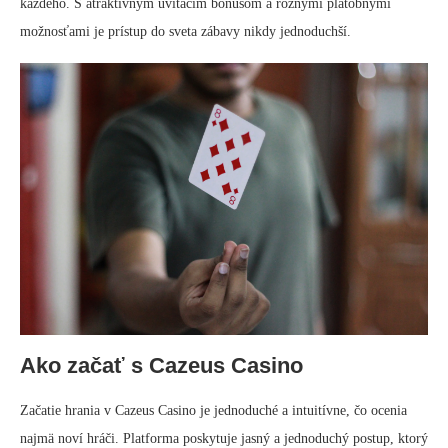
každého. S atraktívnym uvítacím bonusom a rôznymi platobnými
možnosťami je prístup do sveta zábavy nikdy jednoduchší.
Ako začať s Cazeus Casino
Začatie hrania v Cazeus Casino je jednoduché a intuitívne, čo ocenia
najmä noví hráči. Platforma poskytuje jasný a jednoduchý postup, ktorý