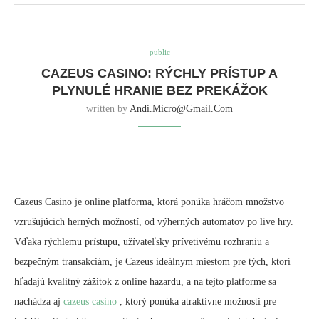
public
CAZEUS CASINO: RÝCHLY PRÍSTUP A
PLYNULÉ HRANIE BEZ PREKÁŽOK
written by
Andi.micro@gmail.com
Cazeus Casino je online platforma, ktorá ponúka hráčom množstvo
vzrušujúcich herných možností, od výherných automatov po live hry.
Vďaka rýchlemu prístupu, užívateľsky prívetivému rozhraniu a
bezpečným transakciám, je Cazeus ideálnym miestom pre tých, ktorí
hľadajú kvalitný zážitok z online hazardu, a na tejto platforme sa
nachádza aj
cazeus casino
, ktorý ponúka atraktívne možnosti pre