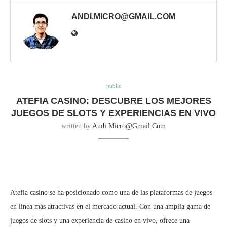
ANDI.MICRO@GMAIL.COM
public
ATEFIA CASINO: DESCUBRE LOS MEJORES
JUEGOS DE SLOTS Y EXPERIENCIAS EN VIVO
written by
Andi.micro@gmail.com
Atefia casino se ha posicionado como una de las plataformas de juegos
en línea más atractivas en el mercado actual. Con una amplia gama de
juegos de slots y una experiencia de casino en vivo, ofrece una