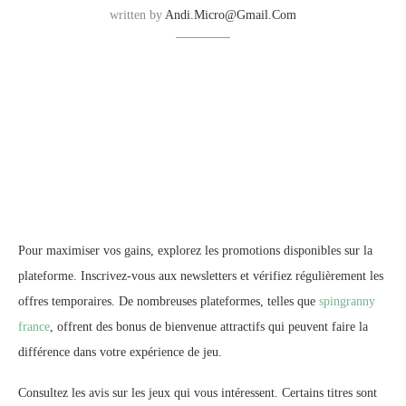
written by
Andi.micro@gmail.com
Pour maximiser vos gains, explorez les promotions disponibles sur la
plateforme. Inscrivez-vous aux newsletters et vérifiez régulièrement les
offres temporaires. De nombreuses plateformes, telles que
spingranny
france
, offrent des bonus de bienvenue attractifs qui peuvent faire la
différence dans votre expérience de jeu.
Consultez les avis sur les jeux qui vous intéressent. Certains titres sont