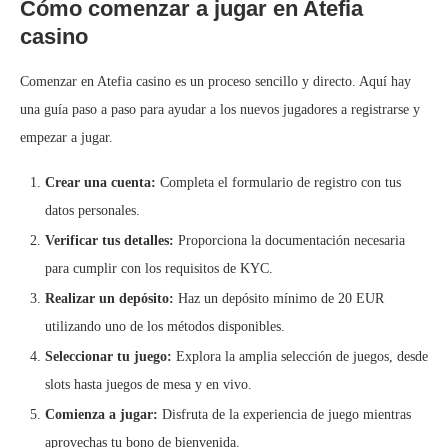
Cómo comenzar a jugar en Atefia
casino
Comenzar en Atefia casino es un proceso sencillo y directo. Aquí hay
una guía paso a paso para ayudar a los nuevos jugadores a registrarse y
empezar a jugar.
Crear una cuenta:
Completa el formulario de registro con tus
datos personales.
Verificar tus detalles:
Proporciona la documentación necesaria
para cumplir con los requisitos de KYC.
Realizar un depósito:
Haz un depósito mínimo de 20 EUR
utilizando uno de los métodos disponibles.
Seleccionar tu juego:
Explora la amplia selección de juegos, desde
slots hasta juegos de mesa y en vivo.
Comienza a jugar:
Disfruta de la experiencia de juego mientras
aprovechas tu bono de bienvenida.