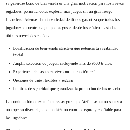
su generoso bono de bienvenida es una gran motivación para los nuevos
jugadores, permitiéndoles explorar más juegos sin un gran riesgo
financiero. Además, la alta variedad de títulos garantiza que todos los
jugadores encuentren algo que les guste, desde los clásicos hasta las
últimas novedades en slots.
Bonificación de bienvenida atractiva que potencia tu jugabilidad
inicial.
Amplia selección de juegos, incluyendo más de 9600 títulos.
Experiencia de casino en vivo con interacción real.
Opciones de pago flexibles y seguras.
Políticas de seguridad que garantizan la protección de los usuarios.
La combinación de estos factores asegura que Atefia casino no solo sea
una opción divertida, sino también un entorno seguro y confiable para
los jugadores.