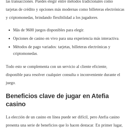
las transacciones. Puedes elegir entre métodos tradicionales como
tarjetas de crédito y opciones más modernas como billeteras electrónicas
y criptomonedas, brindando flexibilidad a los jugadores.
Más de 9600 juegos disponibles para elegir.
Opciones de casino en vivo para una experiencia más interactiva.
Métodos de pago variados: tarjetas, billeteras electrónicas y
criptomonedas.
Todo esto se complementa con un servicio al cliente eficiente,
disponible para resolver cualquier consulta o inconveniente durante el
juego.
Beneficios clave de jugar en Atefia
casino
La elección de un casino en línea puede ser difícil, pero Atefia casino
presenta una serie de beneficios que lo hacen destacar. En primer lugar,